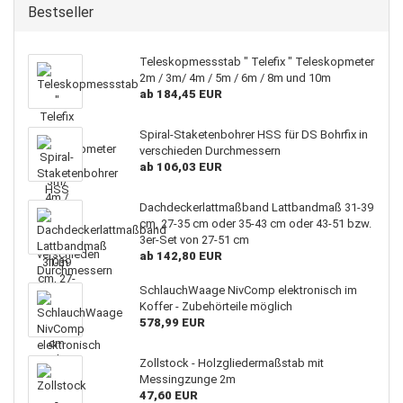
Bestseller
Teleskopmessstab " Telefix " Teleskopmeter
2m / 3m/ 4m / 5m / 6m / 8m und 10m
ab 184,45 EUR
Spiral-Staketenbohrer HSS für DS Bohrfix in
verschieden Durchmessern
ab 106,03 EUR
Dachdeckerlattmaßband Lattbandmaß 31-39
cm, 27-35 cm oder 35-43 cm oder 43-51 bzw.
3er-Set von 27-51 cm
ab 142,80 EUR
SchlauchWaage NivComp elektronisch im
Koffer - Zubehörteile möglich
578,99 EUR
Zollstock - Holzgliedermaßstab mit
Messingzunge 2m
47,60 EUR